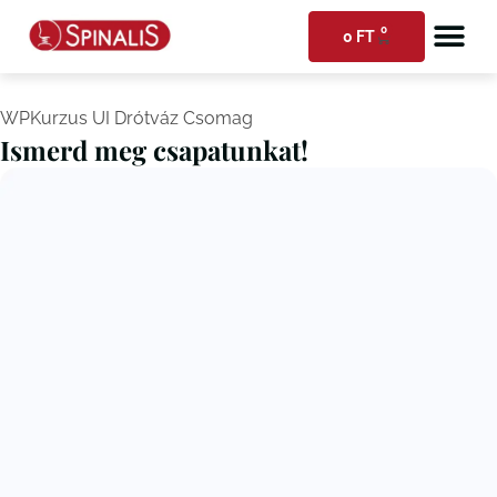
0
0
FT
WPKurzus UI Drótváz Csomag
Ismerd meg csapatunkat!