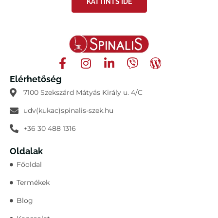
KATTINTS IDE
Elérhetőség
7100 Szekszárd Mátyás Király u. 4/C
udv(kukac)spinalis-szek.hu
+36 30 488 1316
Oldalak
Főoldal
Termékek
Blog